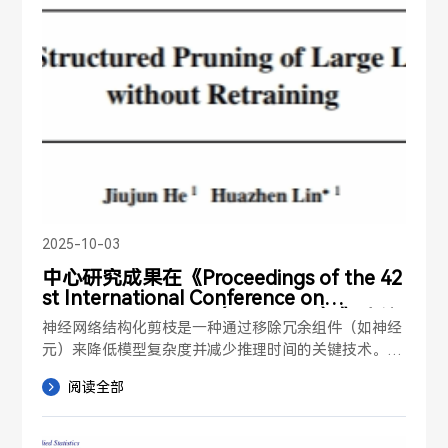
响LDL水平，从而产生由函数型与标量型变量混合组成
的超高维协变量。由于数据量庞大且表示形式各异，这
些协变量往往分布在不同的数据存储节点。为了分析遗
传与生理因素对LDL水平的影响，我们首先分别从超高
维的函数型与标量型协变量中以无监督方式提取特征。
随后，我们提出一种新的回归模型来整合这些可能相互
相关的特征，这种相关性来源于潜在的超高维函数与标
量混合协变量之间的内在结构关联。我们的方法采用带
有加性多指标成分的因子回归模型，以充分且有效地捕
捉潜在特征与响应变量之间的关系。在模型层面，我们
通过对回归系数矩阵施加列稀疏性与低秩约束以提升模
2025-10-03
型可解释性，并在考虑协变量相关性的同时融入结构信
中心研究成果在《Proceedings of the 42
息，从而提高估计效率与稳健性。该方法对响应变量的
st International Conference on
分布不作假设，因此具备更高的灵活性与适用性。在模
Machine Learning（ICML2025）》会议
型估计方面，我们构建了一个基于sieve似然的估计框
神经网络结构化剪枝是一种通过移除冗余组件（如神经
正式发表
架以获得高效且稳健的估计结果。我们将所提方法应用
元）来降低模型复杂度并减少推理时间的关键技术。然
于英国ALSPAC数据集，结果显示该方法在LDL水平预
而，传统的大模型剪枝方法需要大量计算资源和数据进
阅读全部
测中具有较高准确率，并成功识别出影响LDL的关键S
行再训练以恢复模型性能。为此，我们提出了一种高效
NP位点及人体测量指标。进一步地，我们考察了不同
的大模型剪枝框架，仅需少量校准数据即可快速完成剪
人体测量特征随年龄变化对LDL水平的影响，并扩展分
枝，无需再训练，同时最大限度保留模型性能。我们发