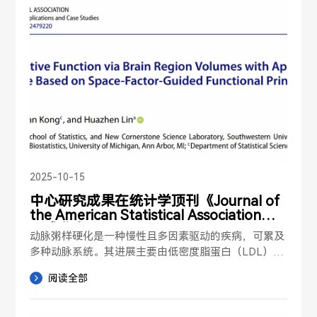
正式接收。 内容简介本文研究一类维的矩阵网络数据
 (matrix network data)，其中网络包含𝑚个节点，每个
节点对应𝑛维响应变量，且𝑚与𝑛均可随样本规模趋于无
穷。...
2025-10-15
中心研究成果在统计学顶刊《Journal of
the American Statistical Association》
正式发表
动脉粥样硬化是一种慢性且多因素驱动的疾病，可累及
多种动脉系统。其进展主要由低密度脂蛋白（LDL）胆
固醇的积累所推动，这一过程促进了局部动脉病变的形
阅读全部
成。这些病变可能进一步导致严重并发症，如缺血性心
脏病和脑卒中。遗传因素，特别是单核苷酸多态性（S
NP），以及与年龄相关的身体组成变化，都会显著影