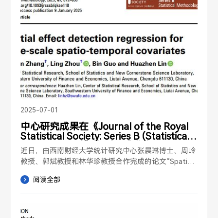
s》正式接收。 内容简介    自新冠疫情爆发以来，COVI
征。
D-19迅速在全球范围内传播，成为对公共卫生构成重
大威胁的突发事件。...
2025-07-01
中心研究成果在《Journal of the Royal
Statistical Society: Series B (Statistical
Methodology)》期刊正式发表
近日，由西南财经大学统计研究中心张晨琳博士、周岭
教授、郭斌教授和林华珍教授合作完成的论文“Spatial
 effect detection regression for large scale spatio-t
阅读全部
emporal covariates”被统计学国际顶级学术期刊《Jour
nal of the Royal Statistical Society: Series B (Statisti
cal Methodology)》正式发表。 内容简介尽管深度神
经网络模型可基于时空数据做高精度预测，但不具有解