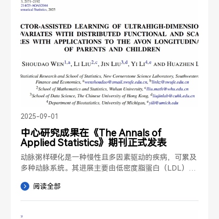
析以识别影响成年人身体质量指数的主要个体与父母特
现，大模型的核心模块（即多头注意力层）仅依赖两种
征。
类型的矩阵乘积。通过将这两种乘积各自视为整体并利
用主成分分析（PCA）提取关键信息，我们的方法仅剔
除冗余信息而不破坏原始模型结构，从而避免了再训练
需求。此外，我们设计了一种快速分解方法，将计算复
杂度降低至注意力头数的平方分之一。针对前馈神经网
络层（FFN）剪枝时的误差累积问题，我们提出了一种
基于岭回归闭式解的低秩近似线性校正方法，用于重构
FFN层的残差。该方法无需再训练，且不会引入过多额
外参数。实验表明，相比传统剪枝方法，我们的方法将
数据需求降低了上百倍，显著减少了运行时间和GPU内
2025-09-01
存占用，同时保持剪枝后模型的优异性能。
中心研究成果在《The Annals of
Applied Statistics》期刊正式发表
动脉粥样硬化是一种慢性且多因素驱动的疾病，可累及
多种动脉系统。其进展主要由低密度脂蛋白（LDL）胆
固醇的积累所推动，这一过程促进了局部动脉病变的形
阅读全部
成。这些病变可能进一步导致严重并发症，如缺血性心
脏病和脑卒中。遗传因素，特别是单核苷酸多态性（S
NP），以及与年龄相关的身体组成变化，都会显著影