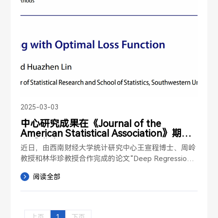
释性且需要大量样本，在一些专业领域，比如医学较难
适用。...
2025-03-03
中心研究成果在《Journal of the
American Statistical Association》期刊
正式发表
近日，由西南财经大学统计研究中心王宣程博士、周岭
教授和林华珍教授合作完成的论文“Deep Regression L
earning with Optimal Loss Function”被统计学国际顶
阅读全部
级学术期刊《Journal of the American Statistical Asso
ciation》正式发表。 内容简介提出了一种自适应于任
意数据分布的深度神经网络的最优估计方法，在保证最
优预测精度的同时，最大程度降低对样本量的需求，缓
上页
1
下页