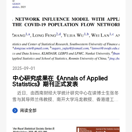
响LDL水平，从而产生由函数型与标量型变量混合组成
的超高维协变量。由于数据量庞大且表示形式各异，这
些协变量往往分布在不同的数据存储节点。为了分析遗
传与生理因素对LDL水平的影响，我们首先分别从超高
维的函数型与标量型协变量中以无监督方式提取特征。
随后，我们提出一种新的回归模型来整合这些可能相互
相关的特征，这种相关性来源于潜在的超高维函数与标
量混合协变量之间的内在结构关联。我们的方法采用带
有加性多指标成分的因子回归模型，以充分且有效地捕
捉潜在特征与响应变量之间的关系。在模型层面，我们
通过对回归系数矩阵施加列稀疏性与低秩约束以提升模
2025-09-01
型可解释性，并在考虑协变量相关性的同时融入结构信
中心研究成果在《Annals of Applied
息，从而提高估计效率与稳健性。该方法对响应变量的
Statistics》期刊正式发表
分布不作假设，因此具备更高的灵活性与适用性。在模
型估计方面，我们构建了一个基于sieve似然的估计框
    近日，由西南财经大学统计研究中心在读博士生张冬
架以获得高效且稳健的估计结果。我们将所提方法应用
雪与其导师兰伟教授、南开大学冯龙教授、香港理工大
于英国ALSPAC数据集，结果显示该方法在LDL水平预
学吴宇佳博士后、中国人民大学周静副教授合作完成的
阅读全部
测中具有较高准确率，并成功识别出影响LDL的关键S
论文“Temporal network influence model with applica
NP位点及人体测量指标。进一步地，我们考察了不同
tion to the COVID-19 population flow network”被统
人体测量特征随年龄变化对LDL水平的影响，并扩展分
计学国际顶级学术期刊《Annals of Applied Statistic
析以识别影响成年人身体质量指数的主要个体与父母特