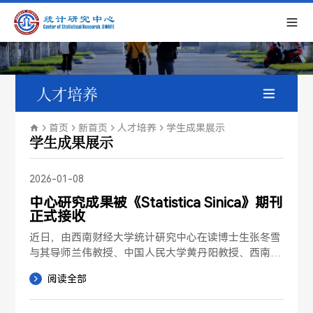
人才培养
在读博士生
首页
新首页
人才培养
学生成果展示
学生成果展示
毕业研究生
2026-01-08
研究生招生
中心研究成果被《Statistica Sinica》期刊
正式接收
学生成果展示
近日，由西南财经大学统计研究中心在读博士生张冬雪
与其导师兰伟教授、中国人民大学黄丹阳教授、西南财
经大学林华珍教授合作完成的论文“High-Dimensional-
阅读全部
Responses-Assisted Heterogeneous Nodal Influenc
e Analysis”被统计学国际学术期刊《Statistica Sinica》