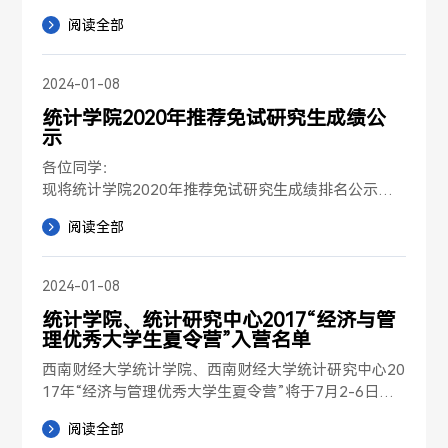
统计学院2020级硕士推免生复试定于2019年9月17日
阅读全部
在西南财经大学柳林校区进行，现将具体事宜通知如
下：

2024-01-08
一、报到时间：2019年9月17日9:30-12:00

统计学院2020年推荐免试研究生成绩公
示
二、报到地点：柳林校区通博楼B座110室

各位同学：

三、报到时申请...
现将统计学院2020年推荐免试研究生成绩排名公示如
附件。

阅读全部
如有异议，请联系87092207或辅导员。

附件：统计学院2020年推荐免试研究生成绩及排名.xlsx

2024-01-08
统计学院、统计研究中心2017“经济与管
统计学院

理优秀大学生夏令营”入营名单
2020年9月14日

西南财经大学统计学院、西南财经大学统计研究中心20
17年“经济与管理优秀大学生夏令营”将于7月2-6日，
在成都温江，西南财经大学柳林校区举行。经过前期报
阅读全部
名审查，现将拟入营名单公布如下。
