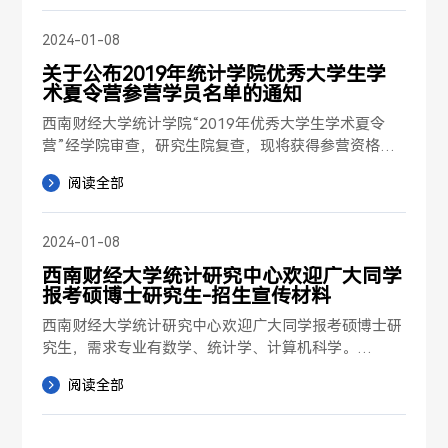
/libs/kindeditor/attach...
2024-01-08
关于公布2019年统计学院优秀大学生学
术夏令营参营学员名单的通知
西南财经大学统计学院“2019年优秀大学生学术夏令
营”经学院审查，研究生院复查，现将获得参营资格的
学生名单公布如下。请各位参营学员查看参营指南以便
阅读全部
带齐相关资料和合理安排时间。如有问题，请咨询：

联系人：高...
2024-01-08
​西南财经大学统计研究中心欢迎广大同学
报考硕博士研究生-招生宣传材料
西南财经大学统计研究中心欢迎广大同学报考硕博士研
究生，需求专业有数学、统计学、计算机科学。

更多详情可以通过咨询csr@swufe.edu.cn获取

阅读全部
西南财经大学统计研究中心

2016-5-15