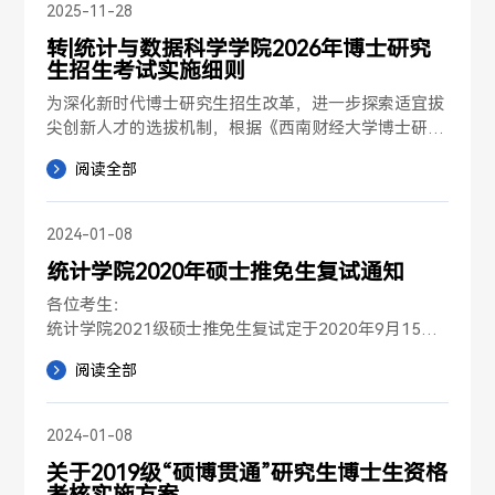
冯老师联系电话：028-87092207附件：西南财经大学
2025-11-28
统计与数据科学学院2026年“硕博连读”博士研究生招
转|统计与数据科学学院2026年博士研究
生考试拟录取名单西南财经大学统计与数据科学学院20
生招生考试实施细则
25年12月9日附件【西南财经大学统计与数据科学学院
2026年“...
为深化新时代博士研究生招生改革，进一步探索适宜拔
尖创新人才的选拔机制，根据《西南财经大学博士研究
生招生工作管理办法》的规定，结合学院实际情况，特
阅读全部
制定本实施细则。一、组织管理招生工作领导小组是我
院博士研究生招生工作的责任主体，负责我院博士研究
生招生工作的具体组织和实施，包括资格审核、材料评
2024-01-08
议、综合考核和录取等，并对招生工作过程和录取结果
统计学院2020年硕士推免生复试通知
负责。二、招生方式、招生专业和招生计划（一）我院
博士研究生招生方式为直接攻博、...
各位考生：

统计学院2021级硕士推免生复试定于2020年9月15日
在西南财经大学柳林校区进行，此次推免采取“线上+线
阅读全部
下”线下结合方式进行。现将具体事宜通知如下：

一、 资格审查材料：

请取得复试资格的考生按要求提供...
2024-01-08
关于2019级“硕博贯通”研究生博士生资格
考核实施方案