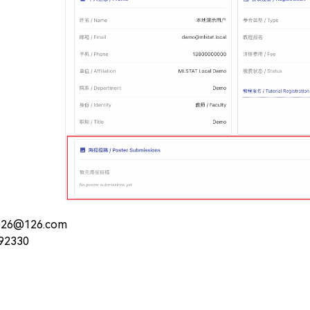
26@126.com
92330