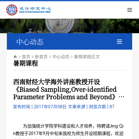
中心动态
新闻中心
首页
新首页
中心动态
暑期课程
正文
暑期课程
通知公告
西南财经大学海外讲座教授开设
《Biased Sampling,Over-identified
学术会议
Parameter Problems and Beyond》
短期课程的通知
暑期课程
发布时间 | 2017年07月08日
文章来源 |
浏览次数 |
87
Jing Qi
为加强统计学院学科建设和人才培养，特聘请
n
2017
9
教授于
年
月中旬来我校为师生开设短期课程，欢迎