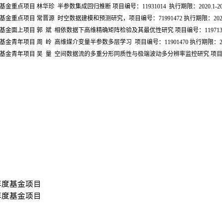
基金重点项目 林华珍  半参数集成回归推断 项目编号：11931014  执行期限：2020.1-202
学基金重点项目 常晋源  时空数据建模和预测研究，项目编号：71991472 
执行期限：2020.
基金面上项目 郭  斌  相依数据下高维精确矩阵检验及其最优性研究 项目编号：11971390 执行
金青年项目 周  岭  高维媒介变量半参数多层学习  项目编号：11901470 执行期限：2020.
基金青年项目 吴  量  空间数据流的多重分形同质性与极端波动多分辨率监控研究 项目编号：619
0年度基金项目
8年度基金项目