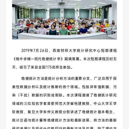
2019年7
月26日，西南财经大学统计研究中心短期课程
《稳中求精
—
现代稳健统计学》圆满落幕。本次短期
课程历时五
天，吸引了来自全国
175
名师生参加。
稳健统计方法是统计分析方法的重要分支，广泛应用于探
索性数据分析以及统计推断的各个领域。包括异常值数据、污
染（干扰）数据的识别或剔除。本次课程邀请了稳健统计研究
领域的三位知名学者首都师范大学崔恒建教授，中山大学王学
钦教授，复旦大学朱仲义教授分别讲述了稳健统计基本概念、
统计泛函与统计量等稳健统计方法和最新进展、秩方法的最新
研究进展以及现代分位数回归的最新方法及应用。除了理论方